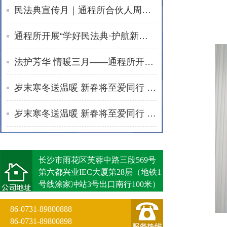
民法典宣传月｜通程所合伙人周波开展普法宣讲活动
通程所开展“学好民法典·护航新生活”普法进社区活动
法护芳华 情暖三月——通程所开展2026年“三八维权周”普法宣传活动纪实
岁末寒冬送温暖 新春将至爱同行 | 通程“小蓓蕾”公益项目2025年走访纪实
岁末寒冬送温暖 新春将至爱同行 | 通程“小蓓蕾”公益项目2025年走访纪实
长沙市雨花区芙蓉中路三段569号
第六都兴业IEC大厦第28层（地铁1
号线涂家冲站3号出口南行100米）
86-0731-89800888
86-0731-89800898