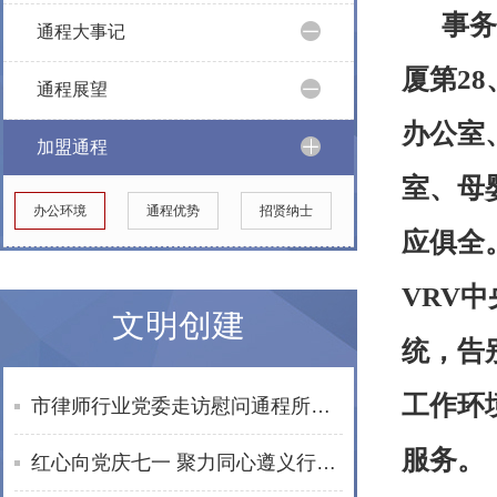
事务
通程大事记
厦第28
通程展望
办公室
加盟通程
室、母
办公环境
通程优势
招贤纳士
应俱全
VRV
文明创建
统，告
工作环
市律师行业党委走访慰问通程所老党员文星民律师
服务。
红心向党庆七一 聚力同心遵义行——湖南通程律师事务所党总支赴遵义开展红色教育活动