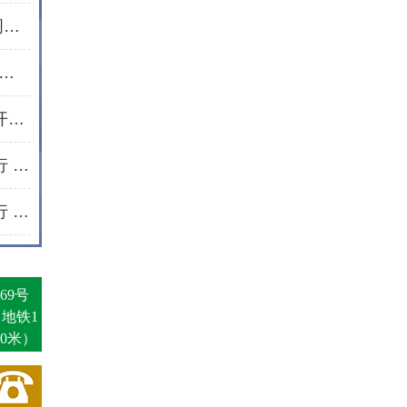
民法典宣传月｜通程所合伙人周波开展普法宣讲活动
所开展“学好民法典·护航新生活”普法进社区活动
法护芳华 情暖三月——通程所开展2026年“三八维权周”普法宣传活动纪实
岁末寒冬送温暖 新春将至爱同行 | 通程“小蓓蕾”公益项目2025年走访纪实
岁末寒冬送温暖 新春将至爱同行 | 通程“小蓓蕾”公益项目2025年走访纪实
69号
（地铁1
0米）