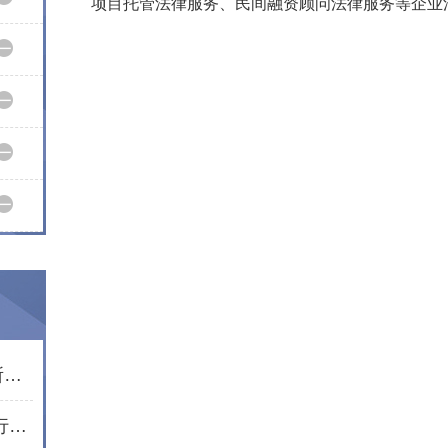
项目托管法律服务、民间融资顾问法律服务等企业
市律师行业党委走访慰问通程所老党员文星民律师
红心向党庆七一 聚力同心遵义行——湖南通程律师事务所党总支赴遵义开展红色教育活动