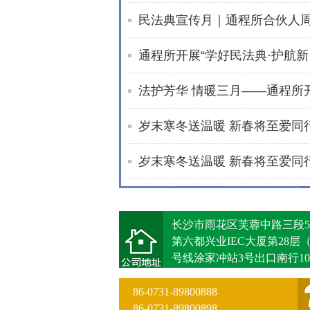
通程
长沙市雨花区芙蓉中路三段5
第六都兴业IEC大厦第28层
号线涂家冲站3号出口南行10
86-0731-89800888
86-0731-89800898