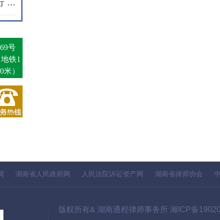
岁末寒冬送温暖 新春将至爱同行 | 通程“小蓓蕾”公益项目2025年走访纪实
69号
（地铁1
0米）
网
湖南省人民政府网
人民法院诉讼资产网
湖南省律师协会
版权所有& 湖南通程律师事务所
湘ICP备1902