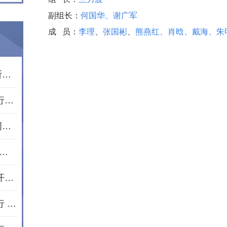
副组长：
何国华
、
谢广军
成 员：
李理
、
张国彬
、
熊燕红
、
肖晗
、
戴海
、
朱
市律师行业党委走访慰问通程所老党员文星民律师
红心向党庆七一 聚力同心遵义行——湖南通程律师事务所党总支赴遵义开展红色教育活动
民法典宣传月｜通程所合伙人周波开展普法宣讲活动
所开展“学好民法典·护航新生活”普法进社区活动
法护芳华 情暖三月——通程所开展2026年“三八维权周”普法宣传活动纪实
岁末寒冬送温暖 新春将至爱同行 | 通程“小蓓蕾”公益项目2025年走访纪实