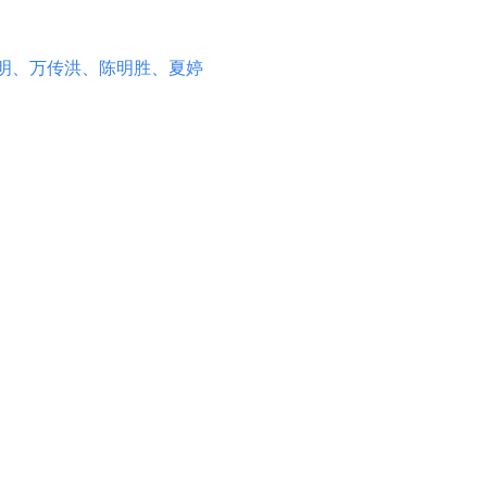
明
、
万传洪
、
陈明胜
、
夏婷