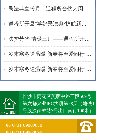
民法典宣传月｜通程所合伙人周波开展普法宣讲活动
通程所开展“学好民法典·护航新生活”普法进社区活动
法护芳华 情暖三月——通程所开展2026年“三八维权周”普法宣传活动纪实
岁末寒冬送温暖 新春将至爱同行 | 通程“小蓓蕾”公益项目2025年走访纪实
岁末寒冬送温暖 新春将至爱同行 | 通程“小蓓蕾”公益项目2025年走访纪实
长沙市雨花区芙蓉中路三段569号
第六都兴业IEC大厦第28层（地铁1
号线涂家冲站3号出口南行100米）
86-0731-89800888
86-0731-89800898