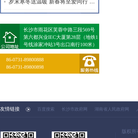
岁末寒冬送温暖 新春将至爱同行 | 通程“小蓓蕾”公益项目2025年走访纪实
长沙市雨花区芙蓉中路三段569号
第六都兴业IEC大厦第28层（地铁1
号线涂家冲站3号出口南行100米）
86-0731-89800888
86-0731-89800898
友情链接
百度搜索
长沙市政府网
湖南省人民政府网
版权所