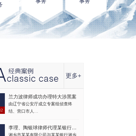
事务
事务
务
更多+
兰力波律师成功办理特大涉黑案
8
由辽宁省公安厅成立专案组侦查终
12
结、营口市人…
李理、陶银球律师代理某银行湘乡支行损害赔偿纠纷再审一案
1
湘乡市某某有限公司与某某银行湘乡